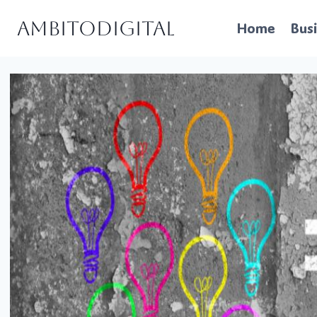
Skip
Ambitodigital
Home
Bus
to
content