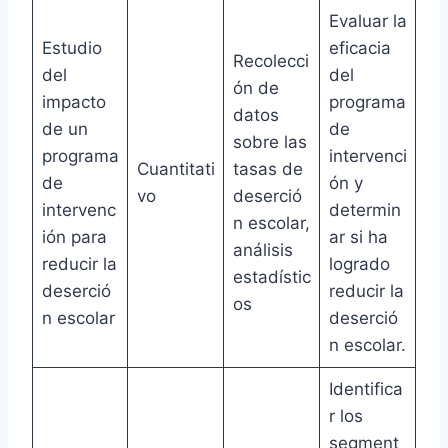
Evaluar la
Estudio
eficacia
Recolecci
del
del
ón de
impacto
programa
datos
de un
de
sobre las
programa
intervenci
Cuantitati
tasas de
de
ón y
vo
deserció
intervenc
determin
n escolar,
ión para
ar si ha
análisis
reducir la
logrado
estadístic
deserció
reducir la
os
n escolar
deserció
n escolar.
Identifica
r los
segment