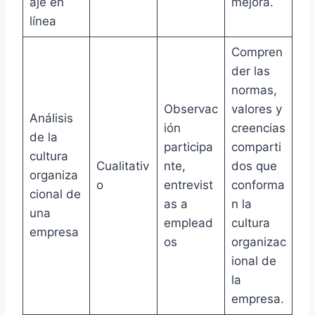
aje en
mejora.
línea
Compren
der las
normas,
Observac
valores y
Análisis
ión
creencias
de la
participa
comparti
cultura
Cualitativ
nte,
dos que
organiza
o
entrevist
conforma
cional de
as a
n la
una
emplead
cultura
empresa
os
organizac
ional de
la
empresa.