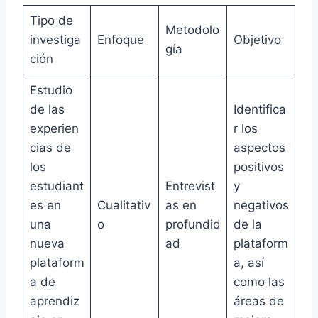
Tipo de
Metodolo
investiga
Enfoque
Objetivo
gía
ción
Estudio
de las
Identifica
experien
r los
cias de
aspectos
los
positivos
estudiant
Entrevist
y
es en
Cualitativ
as en
negativos
una
o
profundid
de la
nueva
ad
plataform
plataform
a, así
a de
como las
aprendiz
áreas de